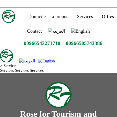
Domicile
à propos
Services
Offres
Contact
00966543271710
00966505743386
>
Services
D
Services
Services
Services
o
m
i
c
i
l
e
à
Rose for Tourism and
p